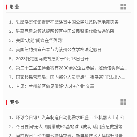
职业
1、驻摩洛哥使馆提醒在摩洛哥中国公民注意防范地震灾害
2、驻慕尼黑总领馆提醒领区中国公民警惕代收快递陷阱
3、美国“功勋”间谍在华落网！
4、美国纽约州宣布春节为该州公立学校法定假日
5、2023托福国际教育展将于9月16日召开
6、第二十三届工博会将有2800余家企业参展，邀请诺奖得主等百余位专家
7、国家移民管理局：国内部分人员梦想“一夜暴富”非法出入境 一些青少年被裹挟其中
8、甘肃：兰州新区做足做好“人才+产业”文章
专业
1、环球今日讯！汽车制造自动化需求旺盛 工业机器人上市公司扎堆收获订单
2、今日要闻!无人飞艇搭载5G基站试飞成功 适用应急救援等多个场景
3、当前视讯！动力电池持续突破，新电极技术大幅提升能量密度