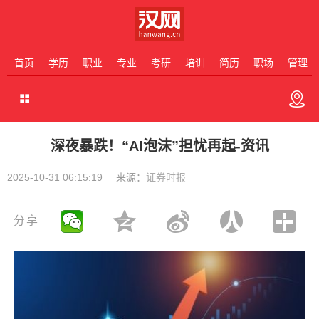
首页
学历
职业
专业
考研
培训
简历
职场
管理
深夜暴跌！“AI泡沫”担忧再起-资讯
2025-10-31 06:15:19
来源：
证券时报
分享