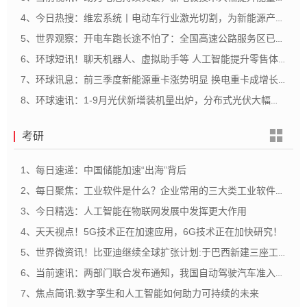
4、今日热搜：维宏系统丨电动车行业激光切割，为新能源产业强势赋能
5、世界观察：开电车跑长途不怕了：全国高速公路服务区已建16721个充电桩
6、环球短讯！聊天机器人、虚拟助手等 人工智能提升零售体验的5种方式
7、环球讯息：前三季度新能源重卡涨势明显 换电重卡成增长主力
8、环球速讯：1-9月光伏新增装机量出炉，分布式光伏大幅领先
考研
1、每日速递：中国储能加速“出海”背后
2、每日聚焦：工业软件是什么？企业常用的三大类工业软件CAD，CAE，CAM
3、今日精选：人工智能在物联网发展中发挥更大作用
4、天天视点！5G技术正在加速应用，6G技术正在加快研究！
5、世界微资讯！比亚迪继续全球扩张计划:于巴西新建三座工厂
6、当前速讯：两部门联合发布通知，我国自动驾驶汽车准入试点
7、焦点简讯:数字孪生和人工智能如何助力可持续的未来